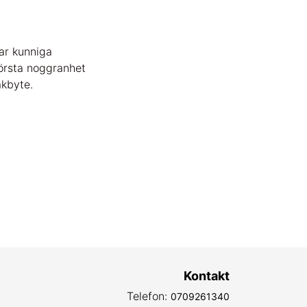
har kunniga
örsta noggranhet
akbyte.
Kontakt
Telefon:
0709261340