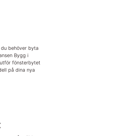
m du behöver byta
Hansen Bygg i
utför fönsterbytet
dell på dina nya
t