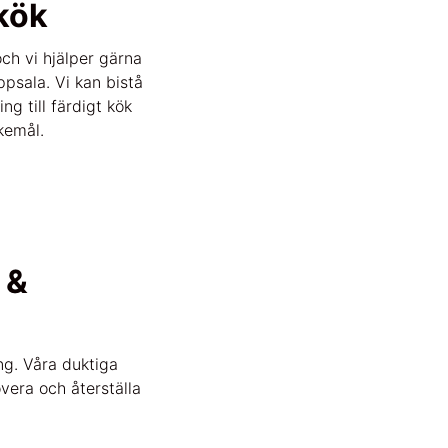
kök
ch vi hjälper gärna
Uppsala. Vi kan bistå
ng till färdigt kök
kemål.
 &
ng. Våra duktiga
vera och återställa