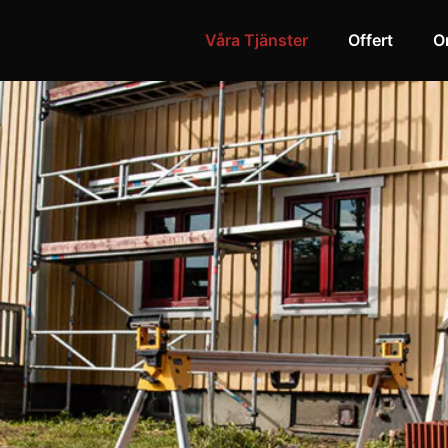
Våra Tjänster
Offert
O