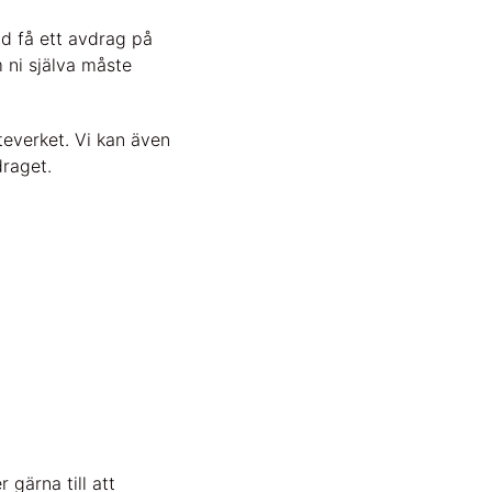
ad få ett avdrag på
 ni själva måste
teverket. Vi kan även
draget.
 gärna till att