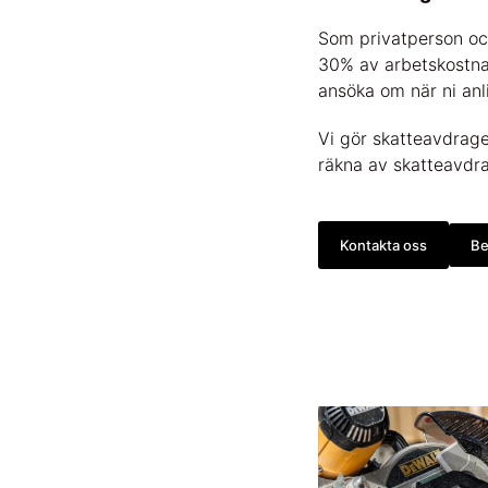
Som privatperson och
30% av arbetskostnad
ansöka om när ni anl
Vi gör skatteavdrage
räkna av skatteavdra
Kontakta oss
Be