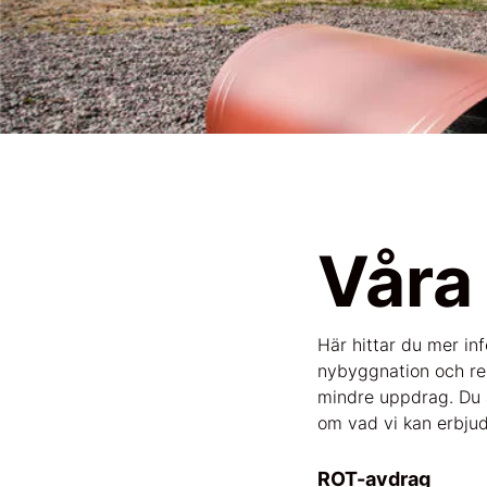
Våra 
Här hittar du mer in
nybyggnation och ren
mindre uppdrag. Du ä
om vad vi kan erbjud
ROT-avdrag