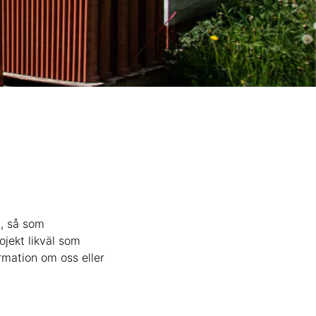
g, så som
jekt likväl som
rmation om oss eller