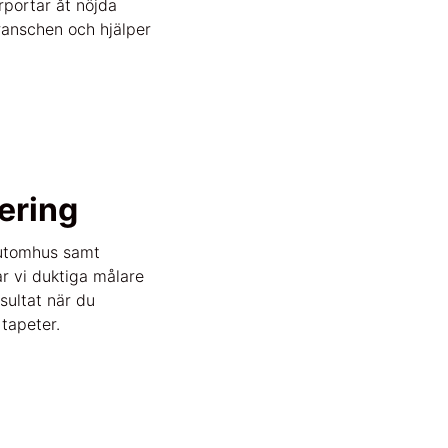
portar åt nöjda
anschen och hjälper
ering
 utomhus samt
ar vi duktiga målare
sultat när du
tapeter.